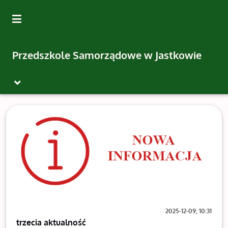
Wróć na początek strony
Przedszkole Samorządowe w Jastkowie
AKTUALNOŚCI
Przejdź do treści głównej
Przejdź do stopki
Przejdź do wszystkich aktualności
Przejdź do menu górnego
Przejdź do mapy serwisu
2025-12-09, 10:31
trzecia aktualność